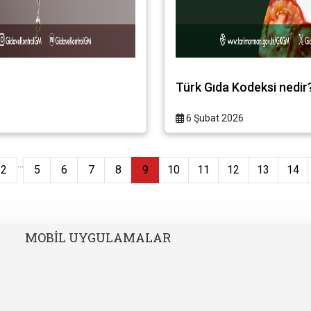
Türk Gıda Kodeksi nedir
6 Şubat 2026
...
2
5
6
7
8
9
10
11
12
13
14
MOBİL UYGULAMALAR