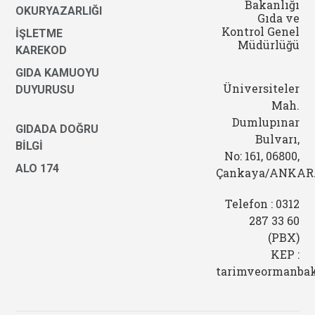
Bakanlığı
OKURYAZARLIĞI
Gıda ve
Kontrol Genel
İŞLETME
Müdürlüğü
KAREKOD
GIDA KAMUOYU
Üniversiteler
DUYURUSU
Mah.
Dumlupınar
GIDADA DOĞRU
Bulvarı,
BİLGİ
No: 161, 06800,
ALO 174
Çankaya/ANKA
Telefon : 0312
287 33 60
(PBX)
KEP :
tarimveormanbak