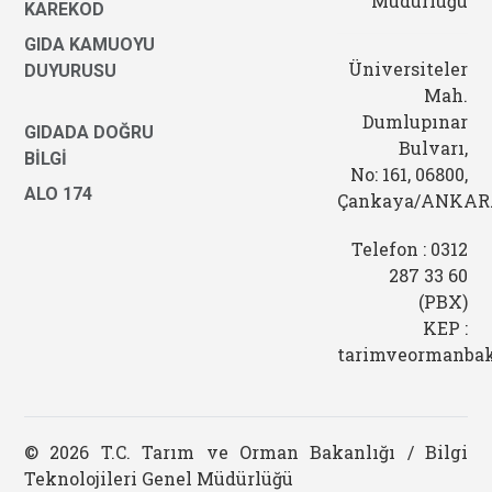
Müdürlüğü
KAREKOD
GIDA KAMUOYU
Üniversiteler
DUYURUSU
Mah.
Dumlupınar
GIDADA DOĞRU
Bulvarı,
BİLGİ
No: 161, 06800,
ALO 174
Çankaya/ANKA
Telefon : 0312
287 33 60
(PBX)
KEP :
tarimveormanbak
© 2026 T.C. Tarım ve Orman Bakanlığı / Bilgi
Teknolojileri Genel Müdürlüğü